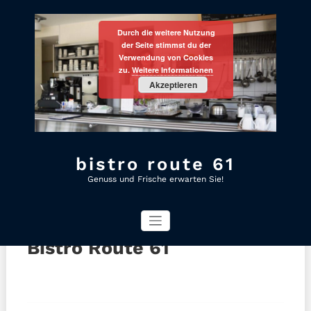
Skip
Durch die weitere Nutzung
to
der Seite stimmst du der
content
Verwendung von Cookies
zu.
Weitere Informationen
Bistro Route 61
Akzeptieren
Start
Bistro Route 61
bistro route 61
Genuss und Frische erwarten Sie!
22. September 2017
Slider
Uncategorized
Bistro Route 61