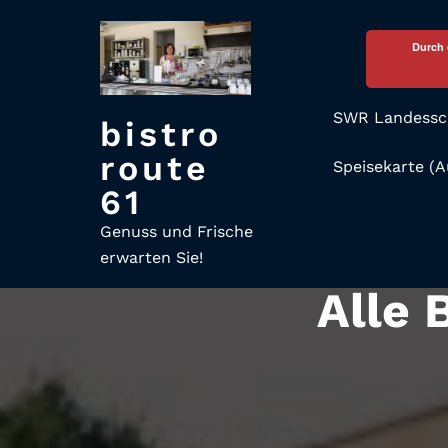
Skip
Durch 
to
content
SWR Landessch
bistro
route
Speisekarte (
61
Genuss und Frische
erwarten Sie!
Alle 